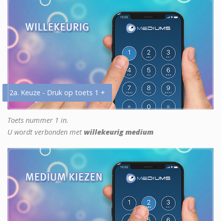
2a. Keuze - Druk op toets 1 +
Toets nummer 1 in.
U wordt verbonden met
willekeurig medium