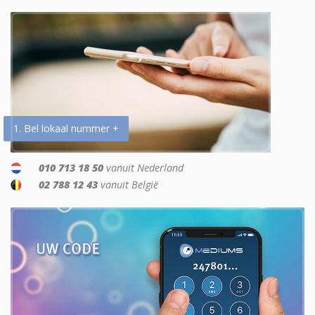
1. Bel lokaal nummer +
010 713 18 50
vanuit Nederland
02 788 12 43
vanuit België