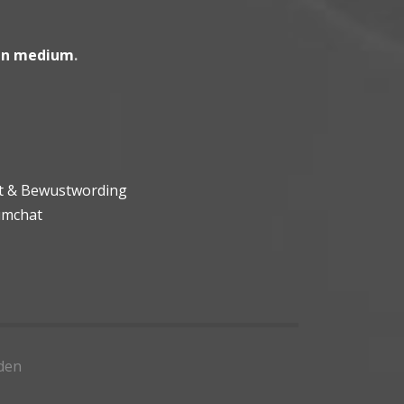
en medium
.
ht & Bewustwording
umchat
den