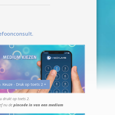
efoonconsult.
. Keuze - Druk op toets 2 +
u drukt op toets 2.
ef nu de
pincode in van een medium