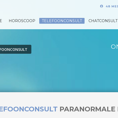
48 ME
E
HOROSCOOP
TELEFOONCONSULT
CHATCONSULT
O
EFOONCONSULT
LEFOONCONSULT
PARANORMALE 