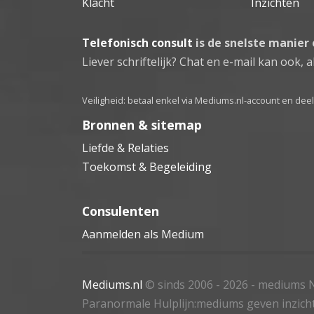
Klacht
Inzichten
Telefonisch consult
is de snelste manier
Liever schriftelijk? Chat en e-mail kan ook, al
Veiligheid: betaal enkel via Mediums.nl-account en de
Bronnen & sitemap
Liefde & Relaties
Toekomst & Begeleiding
Consulenten
Aanmelden als Medium
Mediums.nl
© sinds 2006 - 2026
- mediums N
Paranormale Hulplijn:mediums geven inzich