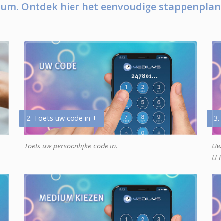
um. Ontdek hier het eenvoudige stappenplan
2. Toets uw code in +
3.
Toets uw persoonlijke code in.
Uw
U 