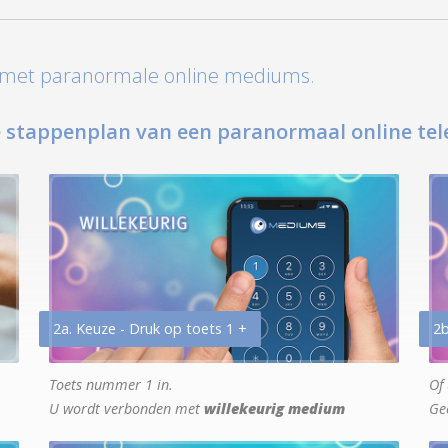
t met paranormale online mediums.
 stappenplan van een paranormaal online tel
2a. Keuze - Druk op toets 1 +
2b
Toets nummer 1 in.
Of 
U wordt verbonden met
willekeurig medium
Ge