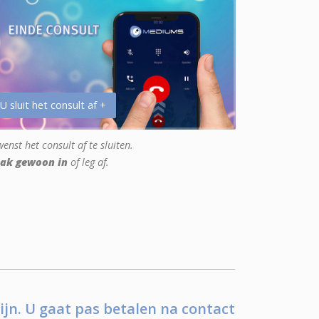
 U sluit het consult af +
enst het consult af te sluiten.
ak gewoon in
of leg af.
ijn. U gaat pas betalen na contact