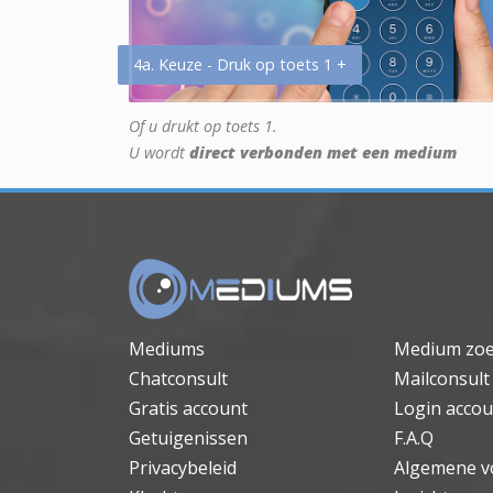
4a. Keuze - Druk op toets 1 +
Of u drukt op toets 1.
U wordt
direct verbonden met een medium
Mediums
Medium zo
Chatconsult
Mailconsult
Gratis account
Login accou
Getuigenissen
F.A.Q
Privacybeleid
Algemene v