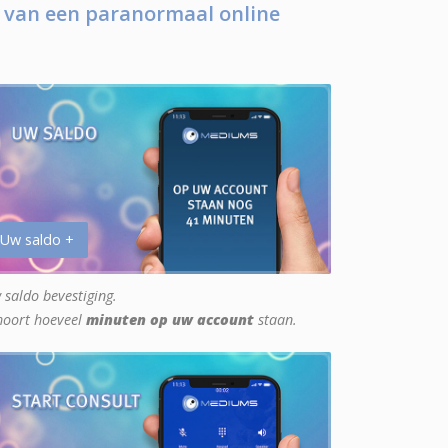
 van een paranormaal online
 Uw saldo +
 saldo bevestiging.
hoort hoeveel
minuten op uw account
staan.