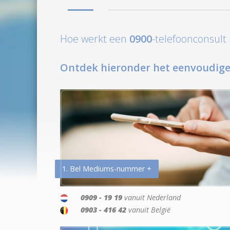
Hoe werkt een
0900
-telefoonconsul
Ontdek hieronder het eenvoudige
1. Bel Mediums-nummer +
0909 - 19 19
vanuit Nederland
0903 - 416 42
vanuit België