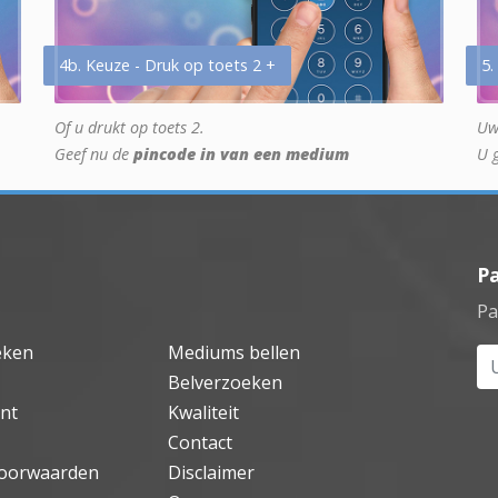
4b. Keuze - Druk op toets 2 +
5.
Of u drukt op toets 2.
Uw
Geef nu de
pincode in van een medium
U 
P
Pa
eken
Mediums bellen
Uw
Belverzoeken
nt
Kwaliteit
Contact
oorwaarden
Disclaimer