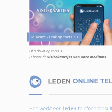
2c. Keuze - Druk op toets 3 +
Of u drukt op toets 3.
U hoort de
visitekaartjes van onze mediums
LEDEN
ONLINE TE
Hoe werkt een
leden
-telefoonconsult