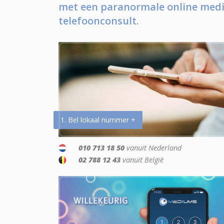
met een paranormale online medi
telefoonconsult.
1. Bel lokaal nummer +
010 713 18 50
vanuit Nederland
02 788 12 43
vanuit België