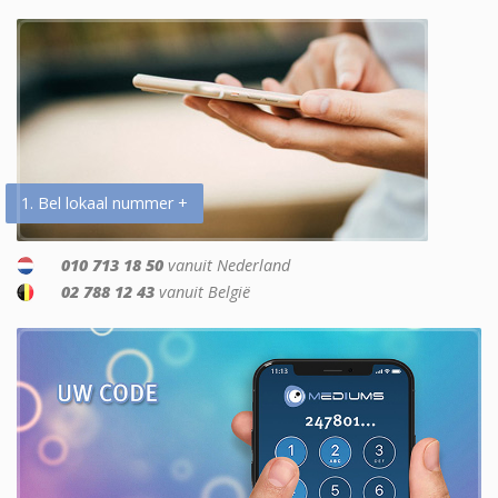
1. Bel lokaal nummer +
010 713 18 50
vanuit Nederland
02 788 12 43
vanuit België