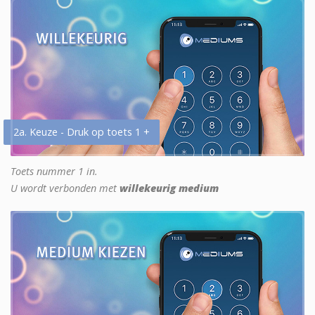
2a. Keuze - Druk op toets 1 +
Toets nummer 1 in.
U wordt verbonden met
willekeurig medium