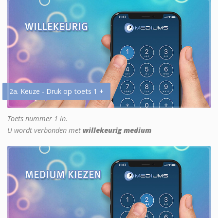
2a. Keuze - Druk op toets 1 +
Toets nummer 1 in.
U wordt verbonden met
willekeurig medium