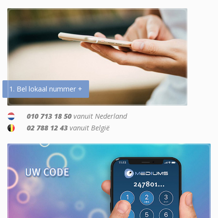
1. Bel lokaal nummer +
010 713 18 50
vanuit Nederland
02 788 12 43
vanuit België