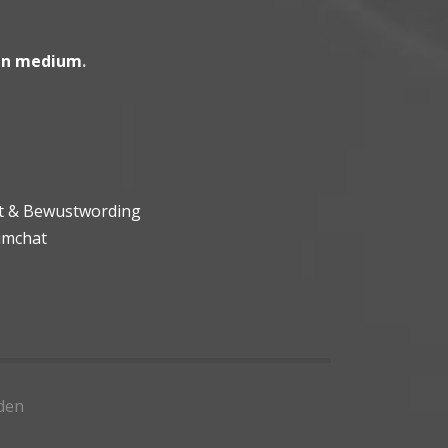
en medium
.
ht & Bewustwording
umchat
den