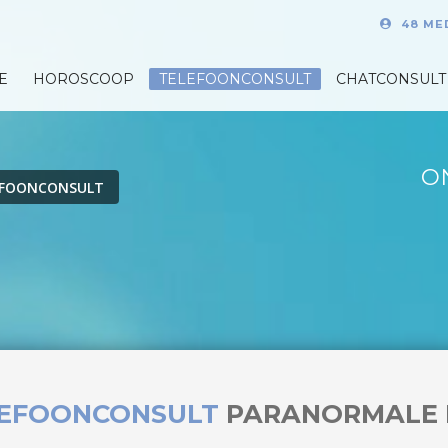
48 ME
E
HOROSCOOP
TELEFOONCONSULT
CHATCONSULT
O
EFOONCONSULT
LEFOONCONSULT
PARANORMALE 