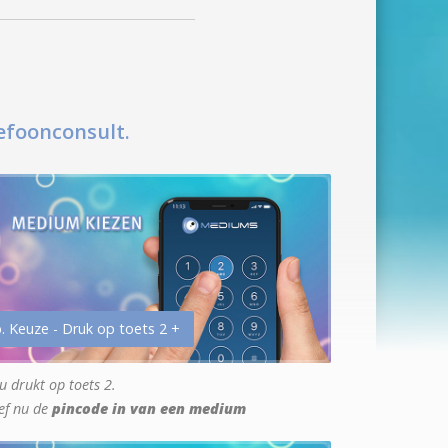
efoonconsult.
. Keuze - Druk op toets 2 +
u drukt op toets 2.
ef nu de
pincode in van een medium