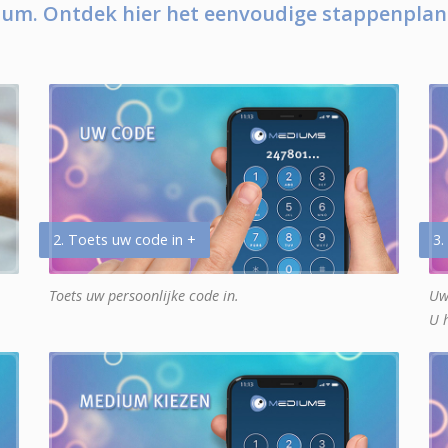
um. Ontdek hier het eenvoudige stappenplan
2. Toets uw code in +
3.
Toets uw persoonlijke code in.
Uw
U 