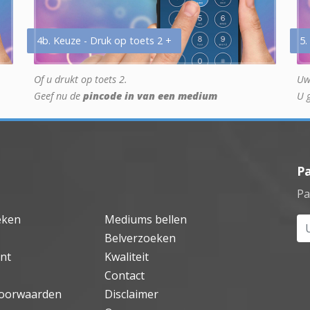
4b. Keuze - Druk op toets 2 +
5.
Of u drukt op toets 2.
Uw
Geef nu de
pincode in van een medium
U 
P
Pa
eken
Mediums bellen
Uw
Belverzoeken
nt
Kwaliteit
Contact
oorwaarden
Disclaimer