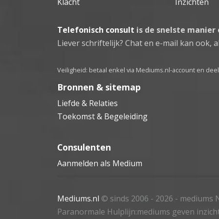
Klacht
Inzichten
Telefonisch consult
is de snelste manier
Liever schriftelijk? Chat en e-mail kan ook, al
Veiligheid: betaal enkel via Mediums.nl-account en de
Bronnen & sitemap
Liefde & Relaties
Toekomst & Begeleiding
Consulenten
Aanmelden als Medium
Mediums.nl
© sinds 2006 - 2026
- mediums N
Paranormale Hulplijn:mediums geven inzich