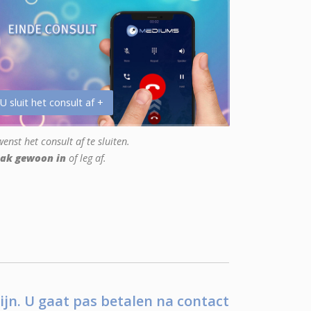
 U sluit het consult af +
enst het consult af te sluiten.
ak gewoon in
of leg af.
ijn. U gaat pas betalen na contact