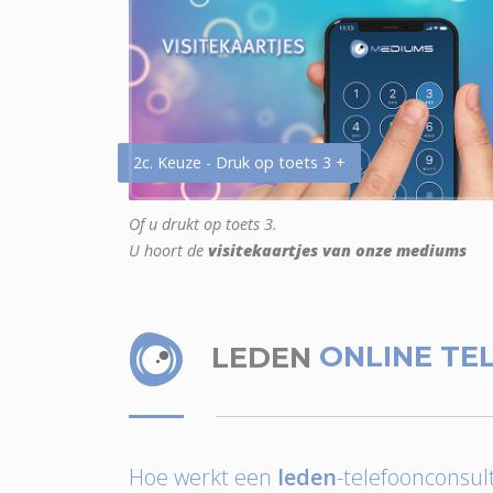
2c. Keuze - Druk op toets 3 +
Of u drukt op toets 3.
U hoort de
visitekaartjes van onze mediums
LEDEN
ONLINE TE
Hoe werkt een
leden
-telefoonconsult