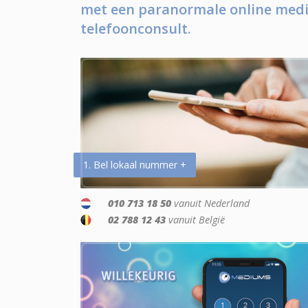
met een paranormale online medi
telefoonconsult.
1. Bel lokaal nummer +
010 713 18 50
vanuit Nederland
02 788 12 43
vanuit België