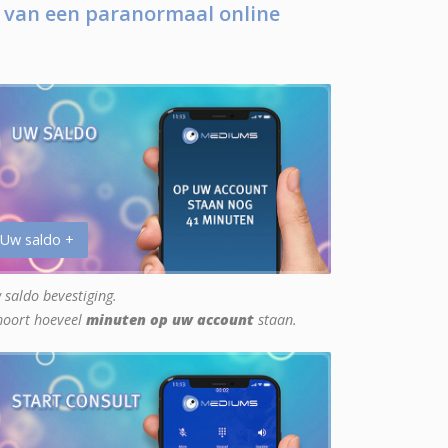
 van een paranormaal online
 Uw saldo +
 saldo bevestiging.
hoort hoeveel
minuten op uw account
staan.