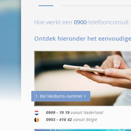
Hoe werkt een
0900
-telefoonconsul
Ontdek hieronder het eenvoudige
1. Bel Mediums-nummer +
0909 - 19 19
vanuit Nederland
0903 - 416 42
vanuit België