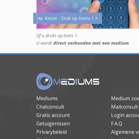
4a. Keuze - Druk op toets 1 +
Of u drukt op toets 1.
U wordt
direct verbonden met een medium
Mediums
Medium zo
Chatconsult
Mailconsult
Gratis account
Login accou
Getuigenissen
F.A.Q
Privacybeleid
Algemene v