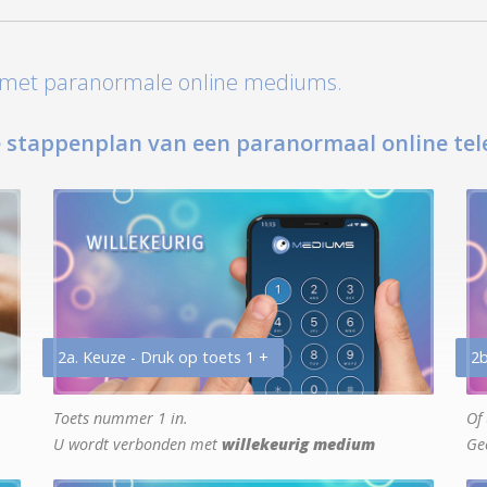
t met paranormale online mediums.
 stappenplan van een paranormaal online tel
2a. Keuze - Druk op toets 1 +
2b
Toets nummer 1 in.
Of 
U wordt verbonden met
willekeurig medium
Ge