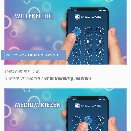
2a. Keuze - Druk op toets 1 +
Toets nummer 1 in.
U wordt verbonden met
willekeurig medium