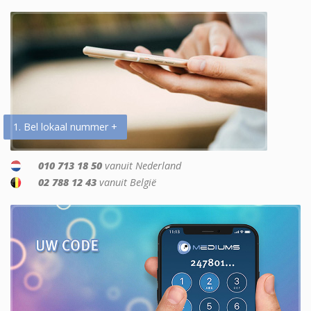
1. Bel lokaal nummer +
010 713 18 50
vanuit Nederland
02 788 12 43
vanuit België