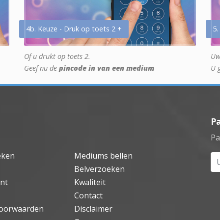
4b. Keuze - Druk op toets 2 +
5.
Of u drukt op toets 2.
Uw
Geef nu de
pincode in van een medium
U 
P
Pa
eken
Mediums bellen
Uw
Belverzoeken
nt
Kwaliteit
Contact
oorwaarden
Disclaimer