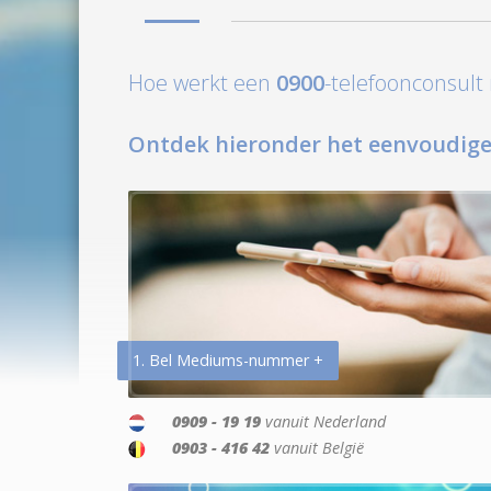
Hoe werkt een
0900
-telefoonconsul
Ontdek hieronder het eenvoudige
1. Bel Mediums-nummer +
0909 - 19 19
vanuit Nederland
0903 - 416 42
vanuit België