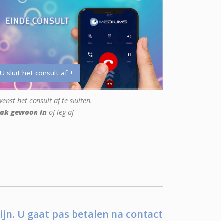
 U sluit het consult af +
enst het consult af te sluiten.
ak gewoon in
of leg af.
ijn. U gaat pas betalen na contact