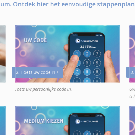
um. Ontdek hier het eenvoudige stappenplan
2. Toets uw code in +
3.
Toets uw persoonlijke code in.
Uw
U 