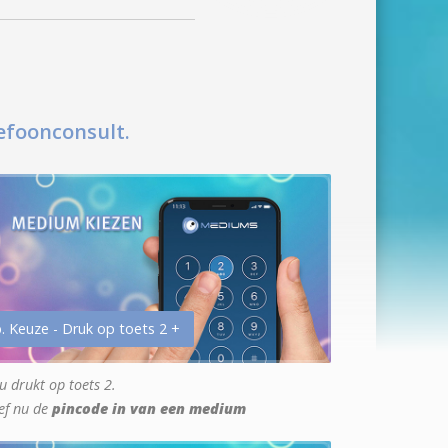
efoonconsult.
. Keuze - Druk op toets 2 +
u drukt op toets 2.
ef nu de
pincode in van een medium