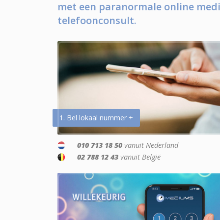
met een paranormale online medi
telefoonconsult.
1. Bel lokaal nummer +
010 713 18 50
vanuit Nederland
02 788 12 43
vanuit België