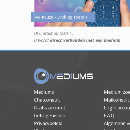
4a. Keuze - Druk op toets 1 +
Of u drukt op toets 1.
U wordt
direct verbonden met een medium
Mediums
Medium zo
Chatconsult
Mailconsult
Gratis account
Login accou
Getuigenissen
F.A.Q
Privacybeleid
Algemene v