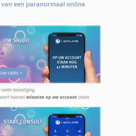
 van een paranormaal online
 Uw saldo +
 saldo bevestiging.
hoort hoeveel
minuten op uw account
staan.