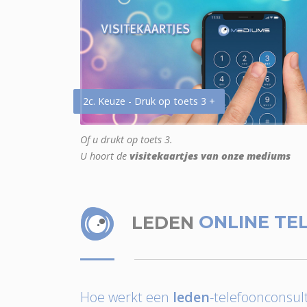
2c. Keuze - Druk op toets 3 +
Of u drukt op toets 3.
U hoort de
visitekaartjes van onze mediums
LEDEN
ONLINE TE
Hoe werkt een
leden
-telefoonconsult