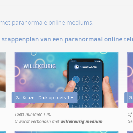
t met paranormale online mediums.
 stappenplan van een paranormaal online tel
2a. Keuze - Druk op toets 1 +
2b
Toets nummer 1 in.
Of 
U wordt verbonden met
willekeurig medium
Ge