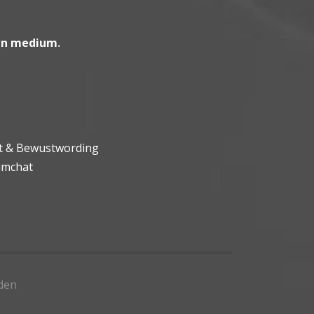
en medium
.
ht & Bewustwording
umchat
den