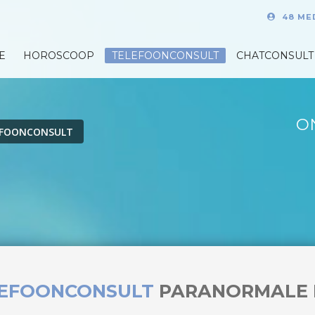
48 ME
E
HOROSCOOP
TELEFOONCONSULT
CHATCONSULT
O
EFOONCONSULT
LEFOONCONSULT
PARANORMALE 