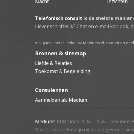
Klacht
Inzichten
Telefonisch consult
is de snelste manier
Liever schriftelijk? Chat en e-mail kan ook, al
Veiligheid: betaal enkel via Mediums.nl-account en de
Bronnen & sitemap
Liefde & Relaties
Toekomst & Begeleiding
Consulenten
Aanmelden als Medium
Mediums.nl
© sinds 2006 - 2026
- mediums N
Paranormale Hulplijn:mediums geven inzich