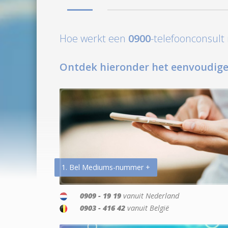
Hoe werkt een
0900
-telefoonconsul
Ontdek hieronder het eenvoudige
1. Bel Mediums-nummer +
0909 - 19 19
vanuit Nederland
0903 - 416 42
vanuit België