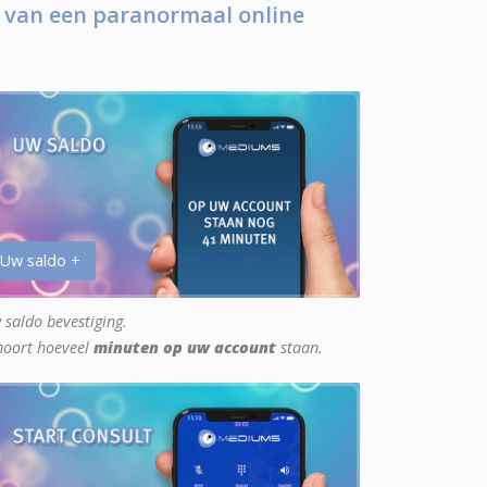
 van een paranormaal online
 Uw saldo +
 saldo bevestiging.
hoort hoeveel
minuten op uw account
staan.