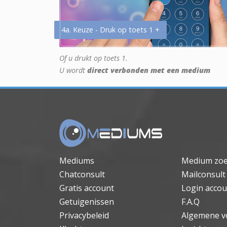
4a. Keuze - Druk op toets 1 +
Of u drukt op toets 1.
U wordt
direct verbonden met een medium
Mediums
Medium zo
Chatconsult
Mailconsult
Gratis account
Login accou
Getuigenissen
F.A.Q
Privacybeleid
Algemene v