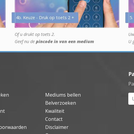
4b. Keuze - Druk op toets 2 +
5.
Of u drukt op toets 2.
Uw
Geef nu de
pincode in van een medium
U 
P
Pa
eken
Mediums bellen
Uw
Belverzoeken
nt
Kwaliteit
Contact
oorwaarden
Disclaimer