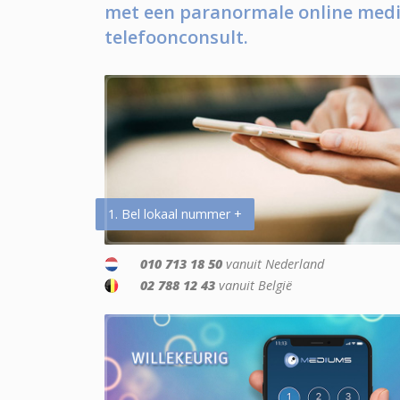
met een paranormale online medi
telefoonconsult.
1. Bel lokaal nummer +
010 713 18 50
vanuit Nederland
02 788 12 43
vanuit België