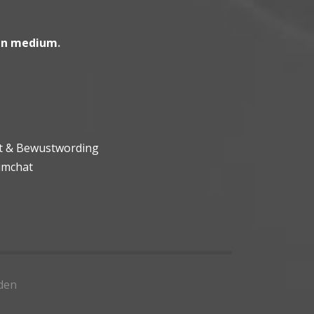
en medium
.
ht & Bewustwording
umchat
den