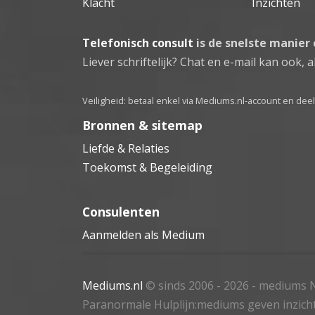
Klacht
Inzichten
Telefonisch consult
is de snelste manier
Liever schriftelijk? Chat en e-mail kan ook, al
Veiligheid: betaal enkel via Mediums.nl-account en de
Bronnen & sitemap
Liefde & Relaties
Toekomst & Begeleiding
Consulenten
Aanmelden als Medium
Mediums.nl
© sinds 2006 - 2026
- mediums N
Paranormale Hulplijn:mediums geven inzich