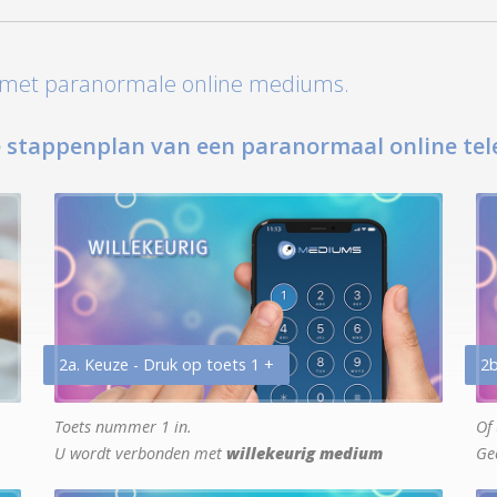
t met paranormale online mediums.
 stappenplan van een paranormaal online tel
2a. Keuze - Druk op toets 1 +
2b
Toets nummer 1 in.
Of 
U wordt verbonden met
willekeurig medium
Ge