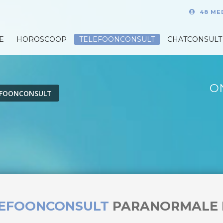
48 ME
E
HOROSCOOP
TELEFOONCONSULT
CHATCONSULT
O
EFOONCONSULT
LEFOONCONSULT
PARANORMALE 