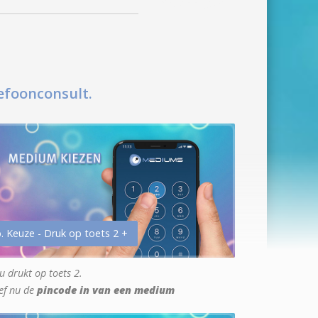
efoonconsult.
. Keuze - Druk op toets 2 +
u drukt op toets 2.
ef nu de
pincode in van een medium