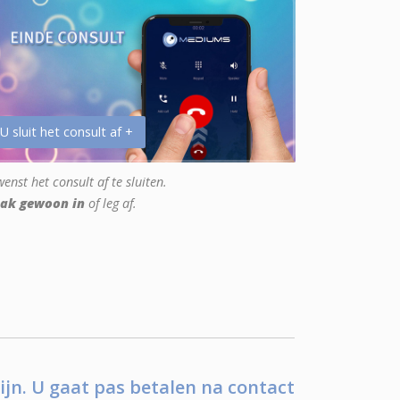
 U sluit het consult af +
enst het consult af te sluiten.
ak gewoon in
of leg af.
ijn. U gaat pas betalen na contact