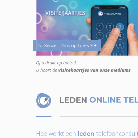
2c. Keuze - Druk op toets 3 +
Of u drukt op toets 3.
U hoort de
visitekaartjes van onze mediums
LEDEN
ONLINE TE
Hoe werkt een
leden
-telefoonconsult