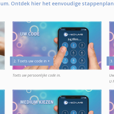
um. Ontdek hier het eenvoudige stappenplan
2. Toets uw code in +
3.
Toets uw persoonlijke code in.
Uw
U 